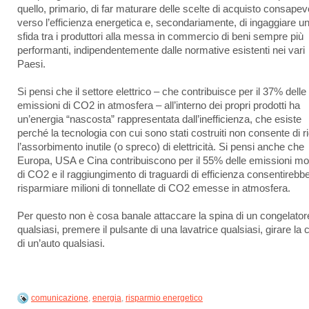
quello, primario, di far maturare delle scelte di acquisto consapevo
verso l’efficienza energetica e, secondariamente, di ingaggiare u
sfida tra i produttori alla messa in commercio di beni sempre più
performanti, indipendentemente dalle normative esistenti nei vari
Paesi.
Si pensi che il settore elettrico – che contribuisce per il 37% delle
emissioni di CO2 in atmosfera – all’interno dei propri prodotti ha
un’energia “nascosta” rappresentata dall’inefficienza, che esiste
perché la tecnologia con cui sono stati costruiti non consente di r
l’assorbimento inutile (o spreco) di elettricità. Si pensi anche che
Europa, USA e Cina contribuiscono per il 55% delle emissioni mon
di CO2 e il raggiungimento di traguardi di efficienza consentirebbe
risparmiare milioni di tonnellate di CO2 emesse in atmosfera.
Per questo non è cosa banale attaccare la spina di un congelator
qualsiasi, premere il pulsante di una lavatrice qualsiasi, girare la 
di un’auto qualsiasi.
comunicazione
,
energia
,
risparmio energetico