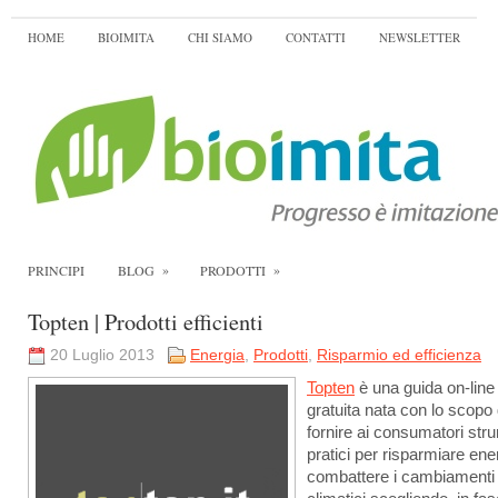
HOME
BIOIMITA
CHI SIAMO
CONTATTI
NEWSLETTER
»
»
PRINCIPI
BLOG
PRODOTTI
Topten | Prodotti efficienti
20 Luglio 2013
Energia
,
Prodotti
,
Risparmio ed efficienza
Topten
è una guida on-line
gratuita nata con lo scopo 
fornire ai consumatori str
pratici per risparmiare ene
combattere i cambiamenti