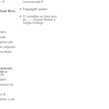
, in
commerciale?!
Pappagalli padani
Read More
Ci vorrebbe un fiore anzi
no … – Gianni Rodari e
Sergio Endrigo
Adami
imale
agosto per
 ne seguono
iocollare
garanzia
idi o
e?!
Adami
Firenze ha
so di
iente e nei