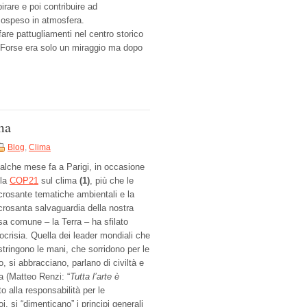
irare e poi contribuire ad
sospeso in atmosfera.
are pattugliamenti nel centro storico
. Forse era solo un miraggio ma dopo
ma
Blog
,
Clima
alche mese fa a Parigi, in occasione
lla
COP21
sul clima
(1)
, più che le
crosante tematiche ambientali e la
crosanta salvaguardia della nostra
sa comune – la Terra – ha sfilato
pocrisia. Quella dei leader mondiali che
stringono le mani, che sorridono per le
o, si abbracciano, parlano di civiltà e
a (Matteo Renzi: “
Tutta l’arte è
to alla responsabilità per le
 si “dimenticano” i principi generali