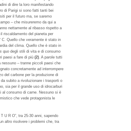
ini di dire la loro manifestando
o di Parigi si sono fatti tanti bei
siti per il futuro ma, se saremo
n campo – che misureremo da qui a
nno nettamente al ribasso rispetto a
il riscaldamento del pianeta per
° C. Quello che veramente è stato in
dia del clima. Quello che è stato in
us quo
degli stili di vita e di consumo
i paesi a fare di più
(2)
. A parole tutti
a nessuno – tranne piccoli paesi che
pegnato concretamente ad interrompere
izzo del carbone per la produzione di
da subito a rivoluzionare i trasporti o
o, sia per il grande uso di idrocarburi
iti al consumo di carne. Nessuno si è
mistico che vede protagonista le
 U T U R O”, tra 25-30 anni, sapendo
 altro risolvere i problemi che, tra