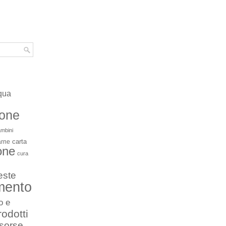
qua
ione
mbini
carta
arne
one
cura
este
mento
o e
rodotti
isorse