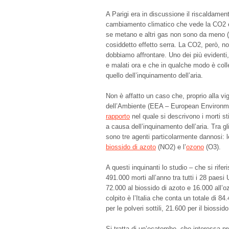
A Parigi era in discussione il riscaldamen
cambiamento climatico che vede la CO2 es
se metano e altri gas non sono da meno (an
cosiddetto effetto serra. La CO2, però, n
dobbiamo affrontare. Uno dei più evidenti,
e malati ora e che in qualche modo è coll
quello dell’inquinamento dell’aria.
Non è affatto un caso che, proprio alla v
dell’Ambiente (EEA – European Environme
rapporto
nel quale si descrivono i morti s
a causa dell’inquinamento dell’aria. Tra gl
sono tre agenti particolarmente dannosi: 
biossido di azoto
(NO2) e l’
ozono
(O3).
A questi inquinanti lo studio – che si rifer
491.000 morti all’anno tra tutti i 28 paesi U
72.000 al biossido di azoto e 16.000 all’oz
colpito è l’Italia che conta un totale di 8
per le polveri sottili, 21.600 per il biossi
Si tratta di un’ecatombe, che interessa 