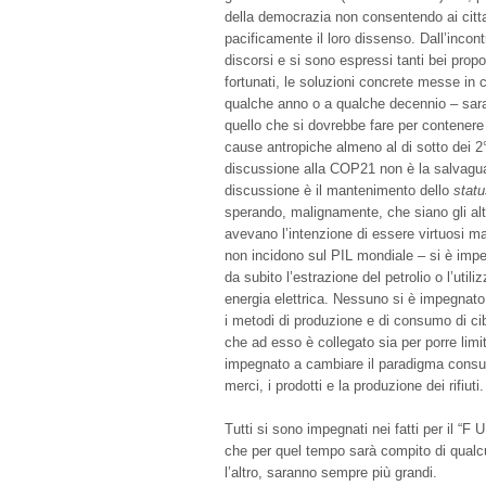
della democrazia non consentendo ai cittad
pacificamente il loro dissenso. Dall’incontr
discorsi e si sono espressi tanti bei propo
fortunati, le soluzioni concrete messe i
qualche anno o a qualche decennio – sara
quello che si dovrebbe fare per contenere 
cause antropiche almeno al di sotto dei 2
discussione alla COP21 non è la salvaguar
discussione è il mantenimento dello
stat
sperando, malignamente, che siano gli altr
avevano l’intenzione di essere virtuosi m
non incidono sul PIL mondiale – si è im
da subito l’estrazione del petrolio o l’util
energia elettrica. Nessuno si è impegnato 
i metodi di produzione e di consumo di cib
che ad esso è collegato sia per porre lim
impegnato a cambiare il paradigma consu
merci, i prodotti e la produzione dei rifiuti.
Tutti si sono impegnati nei fatti per il “F
che per quel tempo sarà compito di qualcun
l’altro, saranno sempre più grandi.