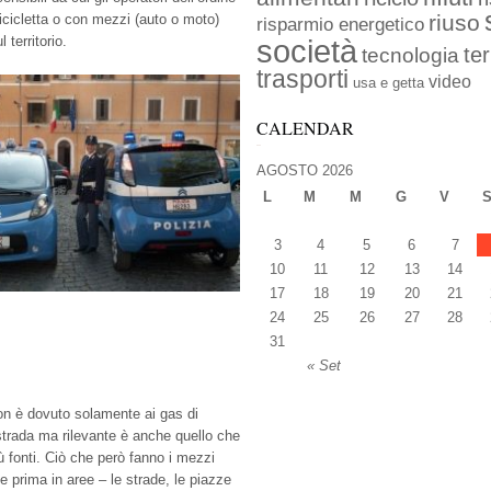
riuso
icicletta o con mezzi (auto o moto)
risparmio energetico
 territorio.
società
ter
tecnologia
trasporti
video
usa e getta
CALENDAR
AGOSTO 2026
L
M
M
G
V
3
4
5
6
7
10
11
12
13
14
17
18
19
20
21
24
25
26
27
28
31
« Set
n è dovuto solamente ai gas di
strada ma rilevante è anche quello che
ù fonti. Ciò che però fanno i mezzi
e prima in aree – le strade, le piazze