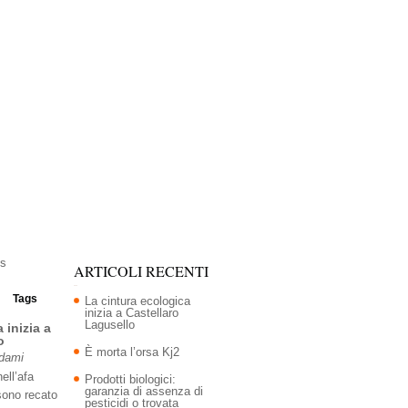
ARTICOLI RECENTI
Tags
La cintura ecologica
inizia a Castellaro
Lagusello
 inizia a
o
È morta l’orsa Kj2
Adami
ell’afa
Prodotti biologici:
garanzia di assenza di
sono recato
pesticidi o trovata