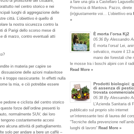
vizio di protezione dei cittadini,
a fare una gita a Castellaro Lagusello
rattutto nel centro storico e nei
Provincia di Mantova. Pazzo, direte
ncipali luoghi di aggregazione delle
(in)giustamente voi… L’obiettivo era
tre città. L’obiettivo è quello di
»
elare la nostra sicurezza contro la
nti di Parigi dello scorso mese di
È morta l’orsa Kj2
 di marzo, contro eventuali atti
05:36 By Alessandro 
È morta l’orsa! Lei, an
selvatico, muore il 13 
to?
mano dei forestali che
le mosse tra i boschi alpini con il rad
dite in materia per capire se
Read More »
di dissuasione delle azioni malavitose
 è troppo rassicurante. In effetti nulla
Prodotti biologici: 
come la mia, e ciò potrebbe essere
di assenza di pestic
trovata commercial
05:38 By Alessandro 
 pedone e ciclista del centro storico
L’Azienda Sanitaria di 
e queste forze dell’ordine presenti lo
pubblicato sul proprio sito internet
 auto, normalmente SUV, dei loro
un’interessante tesi di laurea del cor
he tengono costantemente accesi
“Tecniche della prevenzione nell’amb
no alcuna attività di pattugliamento.
luoghi di lavoro”
Read More »
lte solo per andare a bere un caffè –