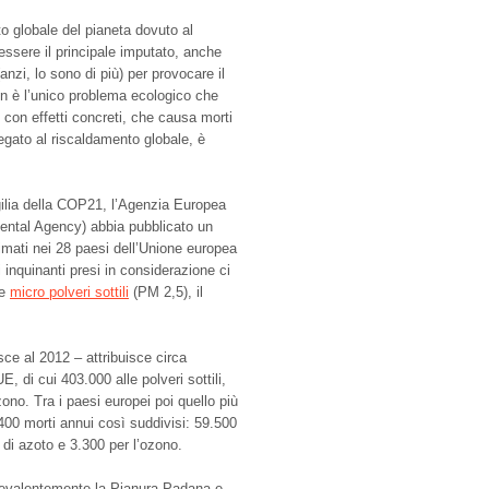
to globale del pianeta dovuto al
sere il principale imputato, anche
zi, lo sono di più) per provocare il
on è l’unico problema ecologico che
 con effetti concreti, che causa morti
egato al riscaldamento globale, è
igilia della COP21, l’Agenzia Europea
ntal Agency) abbia pubblicato un
timati nei 28 paesi dell’Unione europea
i inquinanti presi in considerazione ci
le
micro polveri sottili
(PM 2,5), il
isce al 2012 – attribuisce circa
E, di cui 403.000 alle polveri sottili,
ono. Tra i paesi europei poi quello più
4.400 morti annui così suddivisi: 59.500
do di azoto e 3.300 per l’ozono.
prevalentemente la Pianura Padana e,