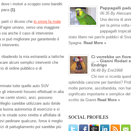
i dove i motori a scoppio sono banditi
Pappagalli pad
di pace
(1)
.
06:35 By Alessan
Una decina di anni
e parti ci dicono che
lo smog fa male
per la prima volta 
ll’agire umano, verso una maggiore
pappagalli tropicali
 sia anche il caso di intervenire
stato libero nei parchi pubblici di Sivig
si può migliorare pur garantendo il
Spagna.
Read More »
 intervento.
, ribadendo la mia estraneità a tattiche
Ci vorrebbe un fiore
… – Gianni Rodari e
encare alcuni semplici interventi che
Endrigo
zio di ordine pubblico e di
06:49 By Enri1968
Chi non si ricorda ques
splendida canzone per bambini? Pro
iminate tutte quelle auto SUV
molte persone, ascoltandola, non han
li interventi fossero effettuati in alta
significato importante e semplice del
ei centri storici, anzi, possono
scritto da Gianni
Read More »
Meglio sarebbe utilizzare auto ibride
 buona autonomia di esercizio e si
e strade sono strette e affollate di
SOCIAL PROFILES
devi pedinare qualcuno, forse è meglio
vizi di pattugliamento poi sarebbe più