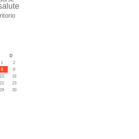
salute
ritorio
S
D
1
2
8
9
15
16
22
23
29
30