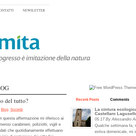
ONTATTI
NEWSLETTER
LOG
o del tutto?
Recent Posts
Comments
La cintura ecologica
Blog
,
Società
Castellaro Lagusell
n questa affermazione mi riferisco ai
05:17 By Alessandro 
erosi carabinieri, poliziotti, vigili e
Qualche settimana fa, n
ldati che quotidianamente effettuano
estiva domenicale, mi 