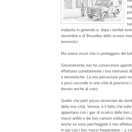
ser
sop
pri
nos
tut
malavita in generale e, dopo i terribili eve
novembre e di Bruxelles dello scorso mese
terroristici
Ma siamo sicuri che ci proteggano del tut
Sinceramente non ho conoscenze approfon
effettuino correttamente i loro interventi 
e terroristiche. La mia percezione però non
o poco succede in una città di provincia 
dovuto anche al caso.
Quello che però posso osservare da utente
della mia città, Verona, è il fatto che tutt
appestano con i gas di scarico delle loro
mezzi anfibi e dei loro camion militari c
anche se sono parcheggiati e non effettua
In più con i loro mezzi frequentano – a vo