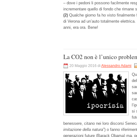
– dove i pedoni li possono facilmente resp
incrementare quello di fondo che rimane 
(2)
Qualche giorno fa ho visto finalmente f
di Verona ad un’auto totalmente elettrica
anni, era ora. Bene!
La CO2 non è l’unico proble
20 Maggio 2016 di
Alessandro Adami
Qu
de
sa
sa
ca
l’i
si 
fot
benessere, citano nei loro discorsi Senec
imitazione della natura
”) o fanno riferimen
generazioni future (Barack Obama) ma, poi,