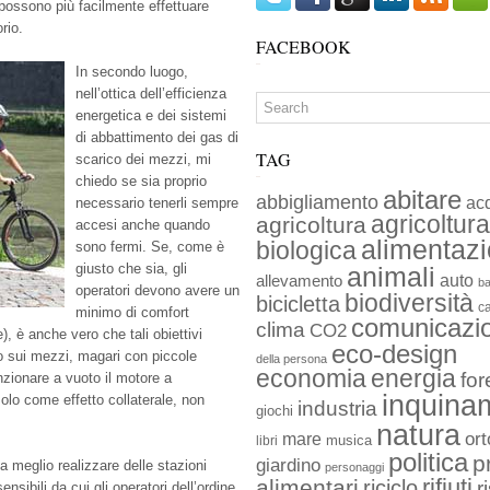
e possono più facilmente effettuare
orio.
FACEBOOK
In secondo luogo,
nell’ottica dell’efficienza
energetica e dei sistemi
di abbattimento dei gas di
TAG
scarico dei mezzi, mi
chiedo se sia proprio
abitare
abbigliamento
ac
necessario tenerli sempre
agricoltura
agricoltura
accesi anche quando
alimentaz
biologica
sono fermi. Se, come è
giusto che sia, gli
animali
auto
allevamento
ba
operatori devono avere un
biodiversità
bicicletta
c
minimo di comfort
comunicazi
clima
CO2
), è anche vero che tali obiettivi
eco-design
o sui mezzi, magari con piccole
della persona
economia
energia
for
nzionare a vuoto il motore a
inquina
lo come effetto collaterale, non
industria
giochi
natura
ort
mare
musica
libri
politica
p
giardino
a meglio realizzare delle stazioni
personaggi
rifiuti
alimentari
riciclo
r
ensibili da cui gli operatori dell’ordine