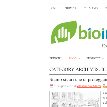
HOME
BIOIMITA
CHI SIAMO
C
»
»
PRINCIPI
BLOG
PRODOTTI
CATEGORY ARCHIVES:
B
Siamo sicuri che ci proteggan
1 Giugno 2016 di
Alessandro Adami
Co
num
so