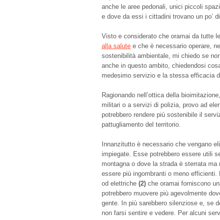
anche le aree pedonali, unici piccoli spaz
e dove da essi i cittadini trovano un po’ 
Visto e considerato che oramai da tutte l
alla salute
e che è necessario operare, ne
sostenibilità ambientale, mi chiedo se non
anche in questo ambito, chiedendosi cosa 
medesimo servizio e la stessa efficacia di
Ragionando nell’ottica della bioimitazione
militari o a servizi di polizia, provo ad el
potrebbero rendere più sostenibile il servi
pattugliamento del territorio.
Innanzitutto è necessario che vengano el
impiegate. Esse potrebbero essere utili se g
montagna o dove la strada è sterrata ma n
essere più ingombranti o meno efficienti. 
od elettriche
(2)
che oramai forniscono una
potrebbero muovere più agevolmente dove l
gente. In più sarebbero silenziose e, se 
non farsi sentire e vedere. Per alcuni ser