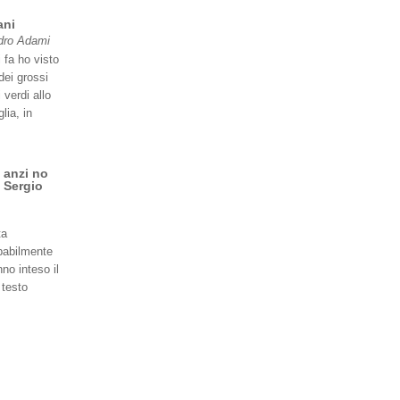
ani
dro Adami
 fa ho visto
dei grossi
 verdi allo
lia, in
 anzi no
 Sergio
ta
babilmente
no inteso il
 testo