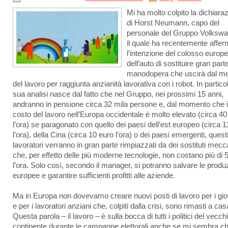
Mi ha molto colpito la dichiara
di Horst Neumann, capo del
personale del Gruppo Volkswa
il quale ha recentemente affer
l’intenzione del colosso europ
dell’auto di sostituire gran part
manodopera che uscirà dal m
del lavoro per raggiunta anzianità lavorativa con i robot. In partico
sua analisi nasce dal fatto che nel Gruppo, nei prossimi 15 anni,
andranno in pensione circa 32 mila persone e, dal momento che i
costo del lavoro nell’Europa occidentale è molto elevato (circa 40
l’ora) se paragonato con quello dei paesi dell’est europeo (circa 1
l’ora), della Cina (circa 10 euro l’ora) o dei paesi emergenti, quest
lavoratori verranno in gran parte rimpiazzati da dei sostituti mecc
che, per effetto delle più moderne tecnologie, non costano più di 
l’ora. Solo così, secondo il manager, si potranno salvare le produ
europee e garantire sufficienti profitti alle aziende.
Ma in Europa non dovevamo creare nuovi posti di lavoro per i gio
e per i lavoratori anziani che, colpiti dalla crisi, sono rimasti a ca
Questa parola – il lavoro – è sulla bocca di tutti i politici del vecch
continente durante le campagne elettorali anche se mi sembra ch