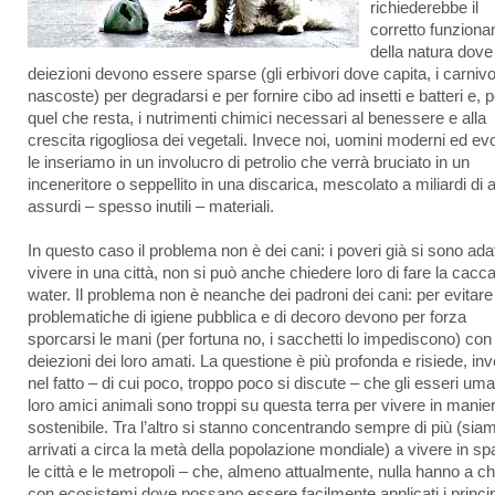
richiederebbe il
corretto funzion
della natura dove
deiezioni devono essere sparse (gli erbivori dove capita, i carnivo
nascoste) per degradarsi e per fornire cibo ad insetti e batteri e, p
quel che resta, i nutrimenti chimici necessari al benessere e alla
crescita rigogliosa dei vegetali. Invece noi, uomini moderni ed evo
le inseriamo in un involucro di petrolio che verrà bruciato in un
inceneritore o seppellito in una discarica, mescolato a miliardi di al
assurdi – spesso inutili – materiali.
In questo caso il problema non è dei cani: i poveri già si sono adat
vivere in una città, non si può anche chiedere loro di fare la cacca
water. Il problema non è neanche dei padroni dei cani: per evitare
problematiche di igiene pubblica e di decoro devono per forza
sporcarsi le mani (per fortuna no, i sacchetti lo impediscono) con 
deiezioni dei loro amati. La questione è più profonda e risiede, in
nel fatto – di cui poco, troppo poco si discute – che gli esseri uman
loro amici animali sono troppi su questa terra per vivere in manie
sostenibile. Tra l’altro si stanno concentrando sempre di più (sia
arrivati a circa la metà della popolazione mondiale) a vivere in sp
le città e le metropoli – che, almeno attualmente, nulla hanno a ch
con ecosistemi dove possano essere facilmente applicati i princip