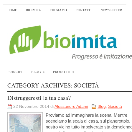
HOME
BIOIMITA
CHI SIAMO
CONTATTI
NEWSLETTER
»
»
PRINCIPI
BLOG
PRODOTTI
CATEGORY ARCHIVES:
SOCIETÀ
Distruggeresti la tua casa?
22 Novembre 2014 di
Alessandro Adami
Blog
,
Società
Proviamo ad immaginare la scena. Mentre
scendiamo la scala di casa, sul pianerottolo, i
nostro vicino tutto impolverato sta demolend