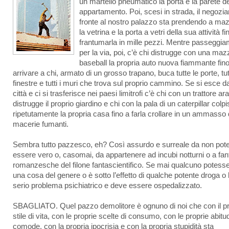
un martello pneumatico la porta e la parete d
appartamento. Poi, scesi in strada, il negozia
fronte al nostro palazzo sta prendendo a ma
la vetrina e la porta a vetri della sua attività fi
frantumarla in mille pezzi. Mentre passeggi
per la via, poi, c’è chi distrugge con una ma
baseball la propria auto nuova fiammante fin
arrivare a chi, armato di un grosso trapano, buca tutte le porte, tut
finestre e tutti i muri che trova sul proprio cammino. Se si esce da
città e ci si trasferisce nei paesi limitrofi c’è chi con un trattore ar
distrugge il proprio giardino e chi con la pala di un caterpillar colp
ripetutamente la propria casa fino a farla crollare in un ammasso 
macerie fumanti.
Sembra tutto pazzesco, eh? Così assurdo e surreale da non pot
essere vero o, casomai, da appartenere ad incubi notturni o a fan
romanzesche del filone fantascientifico. Se mai qualcuno potesse
una cosa del genere o è sotto l’effetto di qualche potente droga o
serio problema psichiatrico e deve essere ospedalizzato.
SBAGLIATO. Quel pazzo demolitore è ognuno di noi che con il pr
stile di vita, con le proprie scelte di consumo, con le proprie abitud
comode, con la propria ipocrisia e con la propria stupidità sta