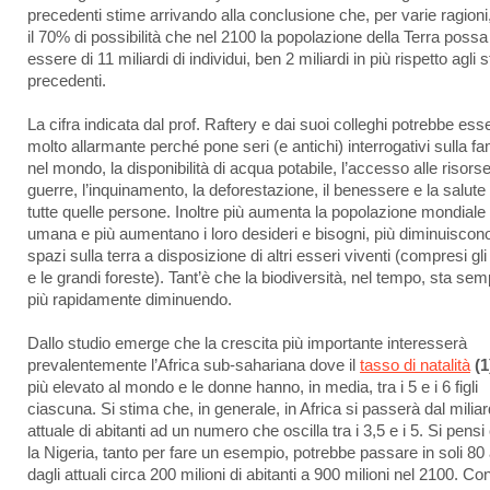
precedenti stime arrivando alla conclusione che, per varie ragioni,
il 70% di possibilità che nel 2100 la popolazione della Terra possa
essere di 11 miliardi di individui, ben 2 miliardi in più rispetto agli s
precedenti.
La cifra indicata dal prof. Raftery e dai suoi colleghi potrebbe ess
molto allarmante perché pone seri (e antichi) interrogativi sulla f
nel mondo, la disponibilità di acqua potabile, l’accesso alle risorse
guerre, l’inquinamento, la deforestazione, il benessere e la salute
tutte quelle persone. Inoltre più aumenta la popolazione mondiale
umana e più aumentano i loro desideri e bisogni, più diminuiscono
spazi sulla terra a disposizione di altri esseri viventi (compresi gli
e le grandi foreste). Tant’è che la biodiversità, nel tempo, sta se
più rapidamente diminuendo.
Dallo studio emerge che la crescita più importante interesserà
prevalentemente l’Africa sub-sahariana dove il
tasso di natalità
(1
più elevato al mondo e le donne hanno, in media, tra i 5 e i 6 figli
ciascuna. Si stima che, in generale, in Africa si passerà dal milia
attuale di abitanti ad un numero che oscilla tra i 3,5 e i 5. Si pensi
la Nigeria, tanto per fare un esempio, potrebbe passare in soli 80
dagli attuali circa 200 milioni di abitanti a 900 milioni nel 2100. Co