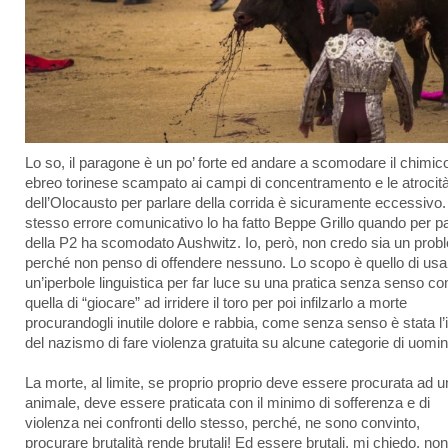
Lo so, il paragone è un po’ forte ed andare a scomodare il chimic
ebreo torinese scampato ai campi di concentramento e le atrocit
dell’Olocausto per parlare della corrida è sicuramente eccessivo.
stesso errore comunicativo lo ha fatto Beppe Grillo quando per pa
della P2 ha scomodato Aushwitz. Io, però, non credo sia un pro
perché non penso di offendere nessuno. Lo scopo è quello di usa
un’iperbole linguistica per far luce su una pratica senza senso c
quella di “giocare” ad irridere il toro per poi infilzarlo a morte
procurandogli inutile dolore e rabbia, come senza senso è stata l’
del nazismo di fare violenza gratuita su alcune categorie di uomin
La morte, al limite, se proprio proprio deve essere procurata ad u
animale, deve essere praticata con il minimo di sofferenza e di
violenza nei confronti dello stesso, perché, ne sono convinto,
procurare brutalità rende brutali! Ed essere brutali, mi chiedo, non