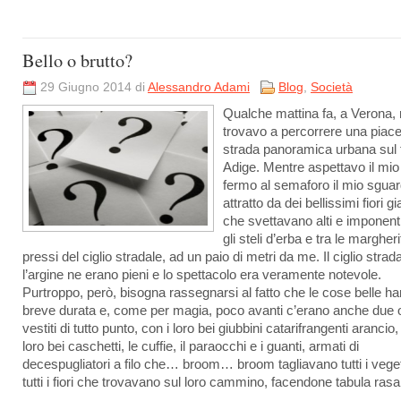
Bello o brutto?
29 Giugno 2014 di
Alessandro Adami
Blog
,
Società
Qualche mattina fa, a Verona,
trovavo a percorrere una piac
strada panoramica urbana sul
Adige. Mentre aspettavo il mio
fermo al semaforo il mio sguar
attratto da dei bellissimi fiori gia
che svettavano alti e imponenti
gli steli d’erba e tra le margheri
pressi del ciglio stradale, ad un paio di metri da me. Il ciglio strad
l’argine ne erano pieni e lo spettacolo era veramente notevole.
Purtroppo, però, bisogna rassegnarsi al fatto che le cose belle h
breve durata e, come per magia, poco avanti c’erano anche due 
vestiti di tutto punto, con i loro bei giubbini catarifrangenti arancio,
loro bei caschetti, le cuffie, il paraocchi e i guanti, armati di
decespugliatori a filo che… broom… broom tagliavano tutti i veget
tutti i fiori che trovavano sul loro cammino, facendone tabula rasa