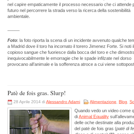
nel capire empaticamente il processo necessario che ci attende pe
futuro nel percorrere la strada verso la ricerca della sostenibilità
ambientale.
_____
Foto
: la foto riporta la scena di un incidente avvenuto qualche te
a Madrid dove il toro ha incornato il torero Jimenez Forte. Si noti i
copioso sangue che fuoriesce dalla bocca del toro e che dimostr
inequivocabilmente le emorragie che le spade infilzate nel dorso
provocano all’animale e la sofferenza atroce a cui viene sottopos
Patè de fois gras. Slurp!
28 Aprile 2014 di
Alessandro Adami
Alimentazione
,
Blog
,
So
Quando vedo un video come q
di
Animal Equality
sull’allevam
delle oche destinate alla produ
del paté de fois gras (
paté di f