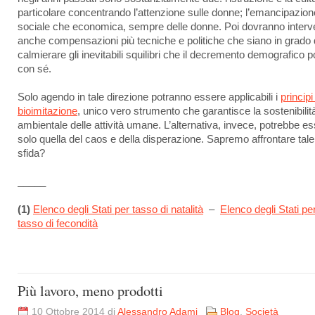
particolare concentrando l’attenzione sulle donne; l’emancipazion
sociale che economica, sempre delle donne. Poi dovranno interv
anche compensazioni più tecniche e politiche che siano in grado 
calmierare gli inevitabili squilibri che il decremento demografico p
con sé.
Solo agendo in tale direzione potranno essere applicabili i
principi
bioimitazione
, unico vero strumento che garantisce la sostenibilit
ambientale delle attività umane. L’alternativa, invece, potrebbe e
solo quella del caos e della disperazione. Sapremo affrontare tale
sfida?
_____
(1)
Elenco degli Stati per tasso di natalità
–
Elenco degli Stati pe
tasso di fecondità
Più lavoro, meno prodotti
10 Ottobre 2014 di
Alessandro Adami
Blog
,
Società