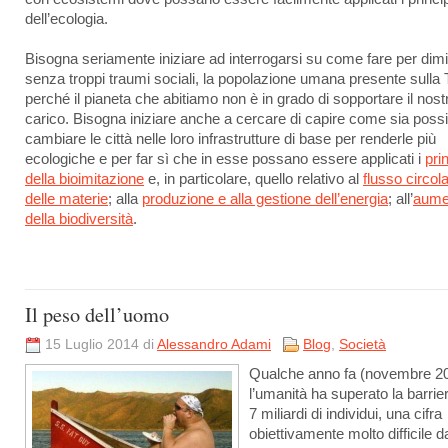
dell’ecologia.
Bisogna seriamente iniziare ad interrogarsi su come fare per dimi
senza troppi traumi sociali, la popolazione umana presente sulla 
perché il pianeta che abitiamo non è in grado di sopportare il nost
carico. Bisogna iniziare anche a cercare di capire come sia possi
cambiare le città nelle loro infrastrutture di base per renderle più
ecologiche e per far sì che in esse possano essere applicati i
prin
della bioimitazione
e, in particolare, quello relativo al
flusso circol
delle materie
; alla
produzione e alla gestione dell’energia
; all’
aume
della biodiversità
.
Il peso dell’uomo
15 Luglio 2014 di
Alessandro Adami
Blog
,
Società
Qualche anno fa (novembre 2
l’umanità ha superato la barrie
7 miliardi di individui, una cifra
obiettivamente molto difficile d