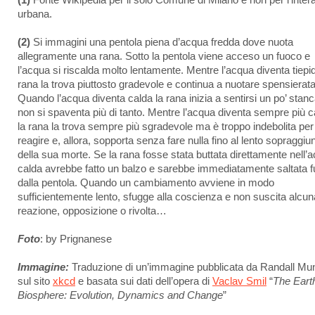
(1)
Fonte Wikipedia per il solo Comune di Milano e non per l’inter
urbana.
(2)
Si immagini una pentola piena d’acqua fredda dove nuota
allegramente una rana. Sotto la pentola viene acceso un fuoco e
l’acqua si riscalda molto lentamente. Mentre l’acqua diventa tiepid
rana la trova piuttosto gradevole e continua a nuotare spensierata
Quando l’acqua diventa calda la rana inizia a sentirsi un po’ stan
non si spaventa più di tanto. Mentre l’acqua diventa sempre più c
la rana la trova sempre più sgradevole ma è troppo indebolita per
reagire e, allora, sopporta senza fare nulla fino al lento sopraggiu
della sua morte. Se la rana fosse stata buttata direttamente nell’
calda avrebbe fatto un balzo e sarebbe immediatamente saltata f
dalla pentola. Quando un cambiamento avviene in modo
sufficientemente lento, sfugge alla coscienza e non suscita alcun
reazione, opposizione o rivolta…
Foto
: by Prignanese
Immagine:
Traduzione di un’immagine pubblicata da Randall Mu
sul sito
xkcd
e basata sui dati dell’opera di
Vaclav Smil
“
The Eart
Biosphere: Evolution, Dynamics and Change
”