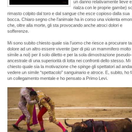
un danno relativamente lieve e
rialza con le proprie gambe) s
rimasto colpito dal toro e dal sangue che esce copioso dalla sua
bocca. Chiaro segno che l’animale ha in corso una violenta emor
che, oltre alla morte, gli sta provocando anche atroci dolori e
sofferenze.
Mi sono subito chiesto quale sia l’uomo che riesce a procurare ta
dolore ad un altro essere vivente (per di più un mammifero molto
simile a noi) per il solo diletto e per la sola dimostrazione pseudo-
ancestrale di una superiorità di lotta nei confronti dello stesso. M
chiesto quale sia la motivazione che spinge gli spettatori ad anda
vedere un simile “spettacolo” sanguinario e atroce. E, subito, ho f
un collegamento mentale e ho pensato a Primo Levi.