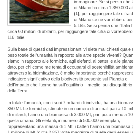
immaginare. Se si pensa che la
di Milano ha circa 1.350.000 ab
(1),
per raggiungere tale cifra di
di Milano ce ne vorrebbero be
5.185. Se si pensa che l’Italia 
circa 60 milioni di abitanti, per raggiungere tale cifra ci vorrebber
116 Italie.
Sulla base di questi dati impressionanti vi siete mai chiesti quale s
peso totale dell’umanità in rapporto alle altre specie viventi? Quan
siamo in rapporto alle formiche, agli elefanti, ai batteri e alle piante
dato, per chi come me tenta di occuparsi di sostenibilità ambienta
attraverso la bioimitazione, è molto importante perché rappresen
indicatore significativo della biodiversità presente sul Pianeta e
dell’impatto che l’uomo ha sull’equilibrio – meglio, sul disequilibrio
della Terra.
In totale l’umanità, con i suoi 7 miliardi di individui, ha una biomas
350 Mt. Le formiche, stimate in un numero di animali pari a 10 mil
di miliardi, hanno una biomassa di 3.000 Mt, pari poco meno a 10
quella umana. Gli elefanti, in numero di 500.000 esemplari,
rappresentano una massa di 1 Mt, i batteri hanno una biomassa p
1 milione di Mt (circa 2.857 volte maggiore di quella degli esseri 