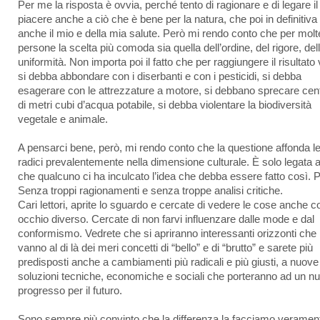
Per me la risposta è ovvia, perché tento di ragionare e di legare i
piacere anche a ciò che è bene per la natura, che poi in definitiva
anche il mio e della mia salute. Però mi rendo conto che per molt
persone la scelta più comoda sia quella dell’ordine, del rigore, del
uniformità. Non importa poi il fatto che per raggiungere il risultato 
si debba abbondare con i diserbanti e con i pesticidi, si debba
esagerare con le attrezzature a motore, si debbano sprecare cent
di metri cubi d’acqua potabile, si debba violentare la biodiversità
vegetale e animale.
A pensarci bene, però, mi rendo conto che la questione affonda l
radici prevalentemente nella dimensione culturale. È solo legata al
che qualcuno ci ha inculcato l’idea che debba essere fatto così. 
Senza troppi ragionamenti e senza troppe analisi critiche.
Cari lettori, aprite lo sguardo e cercate di vedere le cose anche c
occhio diverso. Cercate di non farvi influenzare dalle mode e dal
conformismo. Vedrete che si apriranno interessanti orizzonti che
vanno al di là dei meri concetti di “bello” e di “brutto” e sarete più
predisposti anche a cambiamenti più radicali e più giusti, a nuove
soluzioni tecniche, economiche e sociali che porteranno ad un n
progresso per il futuro.
Sono sempre più convinto che la differenza la facciamo veramen