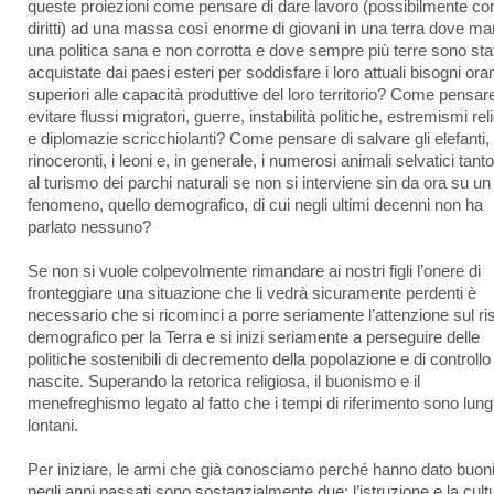
queste proiezioni come pensare di dare lavoro (possibilmente co
diritti) ad una massa così enorme di giovani in una terra dove m
una politica sana e non corrotta e dove sempre più terre sono sta
acquistate dai paesi esteri per soddisfare i loro attuali bisogni or
superiori alle capacità produttive del loro territorio? Come pensare
evitare flussi migratori, guerre, instabilità politiche, estremismi reli
e diplomazie scricchiolanti? Come pensare di salvare gli elefanti, 
rinoceronti, i leoni e, in generale, i numerosi animali selvatici tanto 
al turismo dei parchi naturali se non si interviene sin da ora su un
fenomeno, quello demografico, di cui negli ultimi decenni non ha
parlato nessuno?
Se non si vuole colpevolmente rimandare ai nostri figli l’onere di
fronteggiare una situazione che li vedrà sicuramente perdenti è
necessario che si ricominci a porre seriamente l’attenzione sul ri
demografico per la Terra e si inizi seriamente a perseguire delle
politiche sostenibili di decremento della popolazione e di controllo
nascite. Superando la retorica religiosa, il buonismo e il
menefreghismo legato al fatto che i tempi di riferimento sono lung
lontani.
Per iniziare, le armi che già conosciamo perché hanno dato buoni 
negli anni passati sono sostanzialmente due: l’istruzione e la cultu