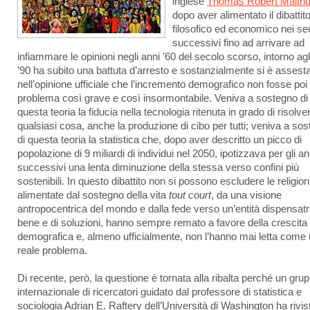
inglese
Thomas Robert Malth
dopo aver alimentato il dibattit
filosofico ed economico nei sec
successivi fino ad arrivare ad
infiammare le opinioni negli anni ’60 del secolo scorso, intorno agl
’90 ha subito una battuta d’arresto e sostanzialmente si è assest
nell’opinione ufficiale che l’incremento demografico non fosse poi
problema così grave e così insormontabile. Veniva a sostegno di
questa teoria la fiducia nella tecnologia ritenuta in grado di risolve
qualsiasi cosa, anche la produzione di cibo per tutti; veniva a so
di questa teoria la statistica che, dopo aver descritto un picco di
popolazione di 9 miliardi di individui nel 2050, ipotizzava per gli an
successivi una lenta diminuzione della stessa verso confini più
sostenibili. In questo dibattito non si possono escludere le religion
alimentate dal sostegno della vita
tout court
, da una visione
antropocentrica del mondo e dalla fede verso un’entità dispensatr
bene e di soluzioni, hanno sempre remato a favore della crescita
demografica e, almeno ufficialmente, non l’hanno mai letta come
reale problema.
Di recente, però, la questione è tornata alla ribalta perché un gru
internazionale di ricercatori guidato dal professore di statistica e
sociologia Adrian E. Raftery dell’Università di Washington ha rivis